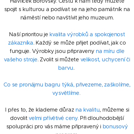
Havlíček Borovský. Cestu k nám tedy můžete
spojit s kulturou a podívat se na jeho památník na
náměstí nebo navštívit jeho muzeum.
Naší prioritou je
kvalita výrobků a spokojenost
zákazníka
. Každý se může přijet podívat, jak co
funguje. Výrobky jsou připraveny
na míru dle
vašeho stroje
. Zvolit si můžete
velikost, uchycení či
barvu
.
Co se pronájmu bagru týká, přivezeme, zaškolíme,
vysvětlíme.
I přes to, že klademe důraz
na kvalitu
, můžeme si
dovolit
velmi přívětivé ceny.
Při dlouhodobější
spolupráci pro vás máme připravený i
bonusový