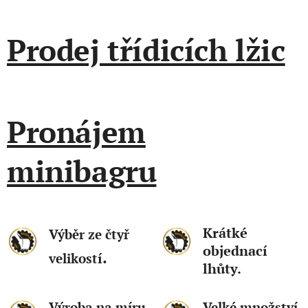
Prodej třídicích lžic
Pronájem
minibagru
Krátké
Výběr ze čtyř
objednací
.
í
velikost
lhůty.
Výroba na míru
Velké množství