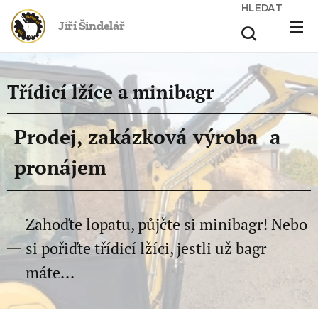
HLEDAT
Jiří Šindelář
Třídicí lžíce a minibagr
Prodej,
zakázková výroba a
pronájem
Zahoďte lopatu, půjčte si minibagr! Nebo
si pořiďte třídicí lžíci, jestli už bagr
máte...